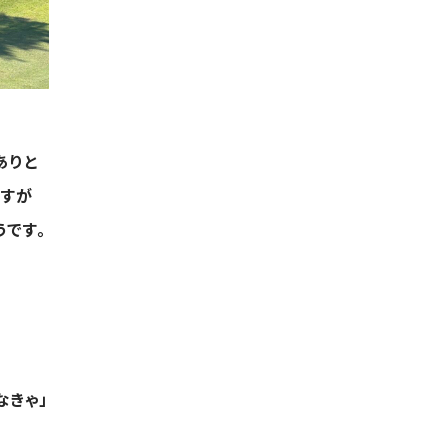
ありと
ですが
うです。
なきゃ」