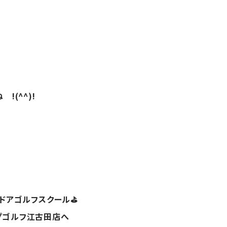
!(^^)!
ンドアゴルフスクール⛳
プゴルフ江古田店へ