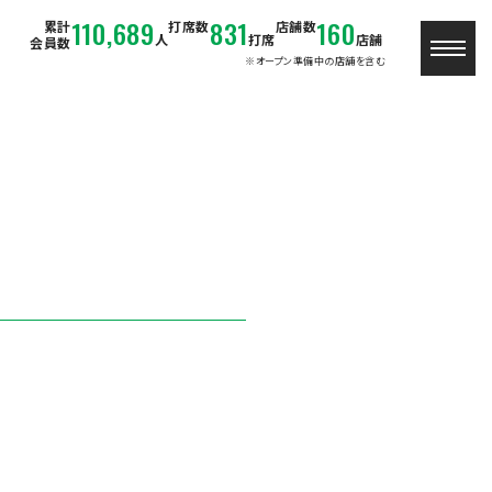
110,689
831
160
累計
打席数
店舗数
人
打席
店舗
会員数
※オープン準備中の店舗を含む