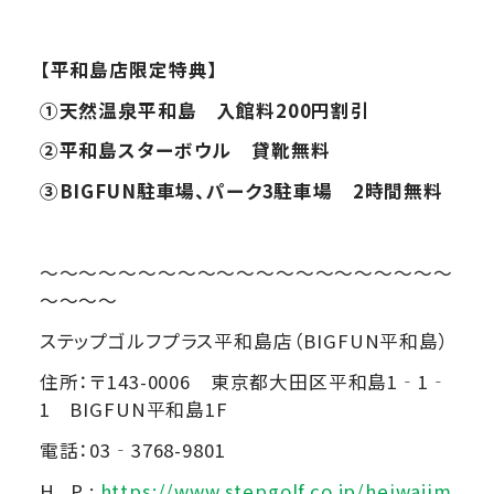
【平和島店限定特典】
①
天然温泉平和島 入館料200円割引
②
平和島スターボウル 貸靴無料
③BIGFUN
駐車場、パーク3駐車場 2時間無料
～～～～～～～～～～～～～～～～～～～～～
～～～～
ステップゴルフプラス平和島店（BIGFUN平和島）
住所：〒143-0006 東京都大田区平和島1‐1‐
1 BIGFUN平和島1F
電話：03‐3768-9801
H P :
https://www.stepgolf.co.jp/heiwajim