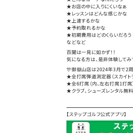
★お店の中に入りにくいなぁ
★レッスンはどんな感じかな
★上達するかな
★予約取れるかな
★初期費用はどのくらいだろう
などなど
百聞は一見に如かず！！
気になる方は、是非体験してみ
🎊御嶽山店は2024年3月で2
★全打席弾道測定器（スカイト
★全6打席（内、左右打席1打席
★クラブ、シューズレンタル無
【ステップゴルフ公式アプリ】