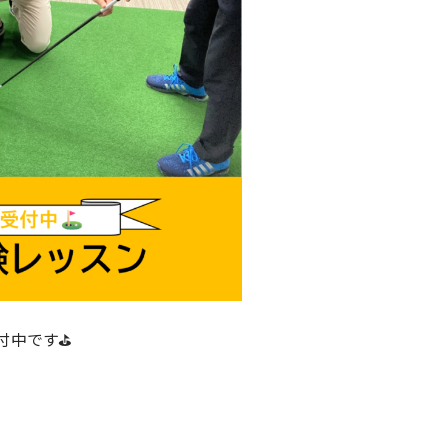
付中です⛳
。