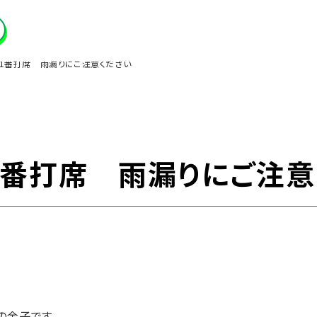
】1番打席 雨漏りにご注意ください
1番打席 雨漏りにご注意
の金子です。