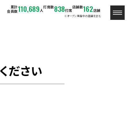
110,689
838
162
累計
打席数
店舗数
人
打席
店舗
会員数
※オープン準備中の店舗を含む
ください