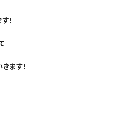
す！
て
きます！