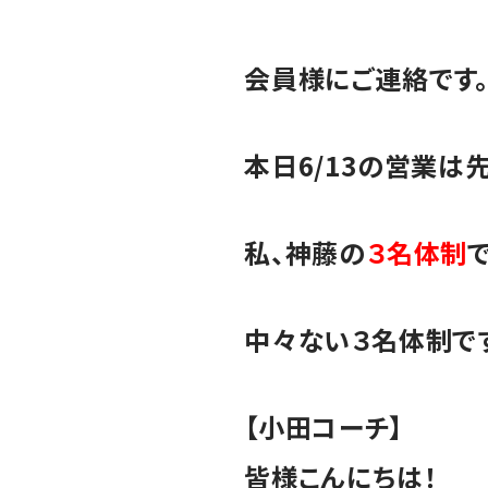
会員様にご連絡です
本日6/13の営業
私、神藤の
３名体制
中々ない３名体制で
【小田コーチ】
皆様こんにちは！