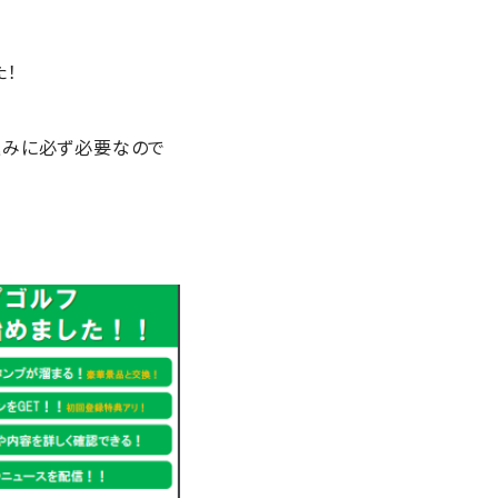
た！
込みに必ず必要なので
。