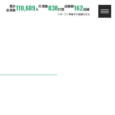
110,689
838
162
累計
打席数
店舗数
人
打席
店舗
会員数
※オープン準備中の店舗を含む