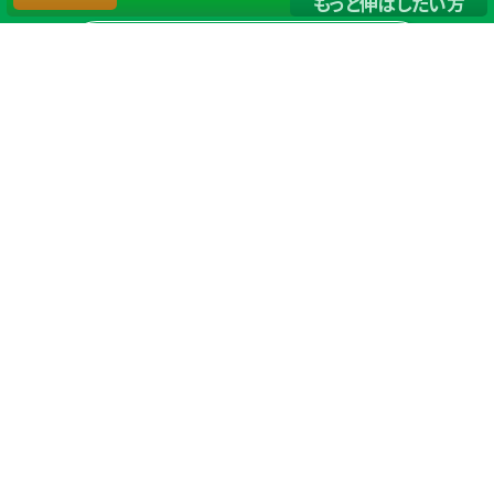
もっと伸ばしたい方
店舗一覧
サイトマップ
TOP
店舗を探す
ステップゴルフが選ばれる理由
ステップゴルフとは
－数字で見るステップゴルフ
－ゴルフが初めての方/初めて間もない方へ