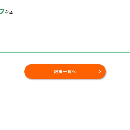
フ
を⛳
記事一覧へ