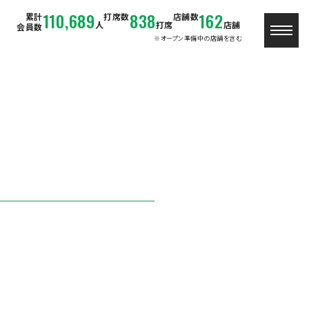
110,689
838
162
累計
打席数
店舗数
人
打席
店舗
会員数
※オープン準備中の店舗を含む