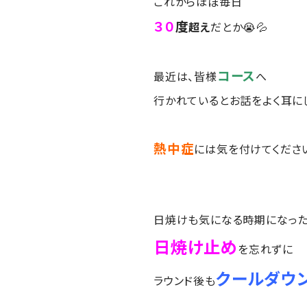
これからほぼ毎日
３０
度
超え
だとか😭💦
コース
最近は、皆様
へ
行かれているとお話をよく耳にし
熱中症
には気を付けてください
日焼けも気になる時期になった
日焼け止め
を忘れずに
クールダウ
ラウンド後も