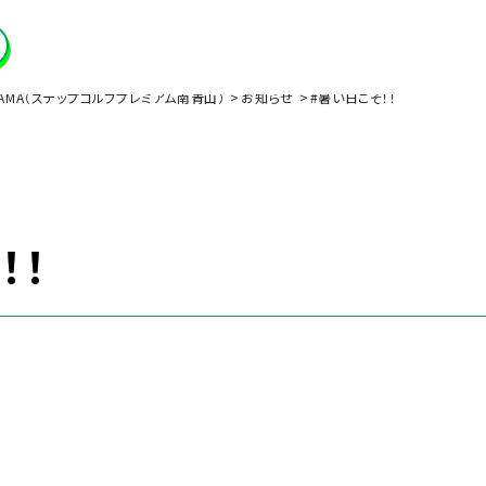
MI-AOYAMA（ステップゴルフプレミアム南青山）
お知らせ
#暑い日こそ！！
！！