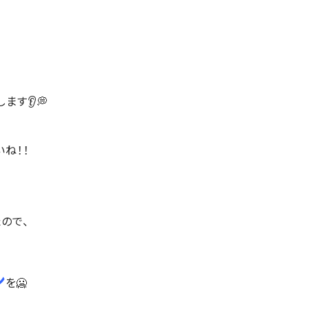
ます👂💭
ね！！
ので、
ン
を🥶