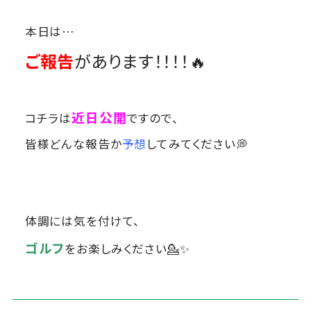
本日は…
ご報告
があります！！！！🔥
近日公開
コチラは
ですので、
皆様どんな報告か
予想
してみてください💭
体調には気を付けて、
ゴルフ
をお楽しみください💁✨