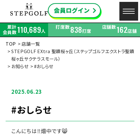
累計
打席数
店舗数
110,689
838
162
人
打席
店舗
会員数
TOP
店舗一覧
STEPGOLF EXtra 聖蹟桜ヶ丘（ステップゴルフエクストラ聖蹟
桜ヶ丘サクテラスモール）
お知らせ
#おしらせ
2025.06.23
#おしらせ
こんにちは‼畑中です😸