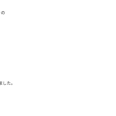
台の
ました。