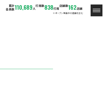
110,689
838
162
累計
打席数
店舗数
人
打席
店舗
会員数
※オープン準備中の店舗を含む