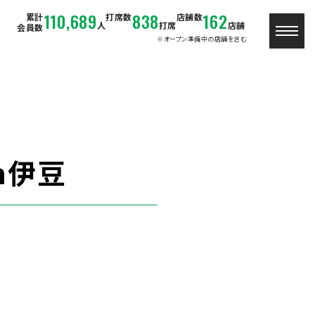
110,689
838
162
累計
打席数
店舗数
人
打席
店舗
会員数
※オープン準備中の店舗を含む
n伊豆