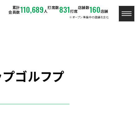
110,689
831
160
累計
打席数
店舗数
人
打席
店舗
会員数
※オープン準備中の店舗を含む
ップゴルフプ