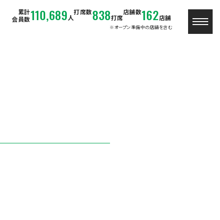
110,689
838
162
累計
打席数
店舗数
人
打席
店舗
会員数
※オープン準備中の店舗を含む