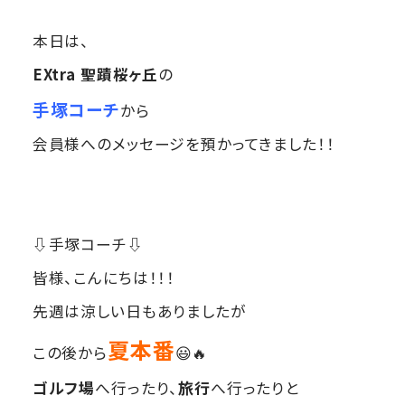
本日は、
EXtra 聖蹟桜ヶ丘
の
手塚コーチ
から
会員様へのメッセージを預かってきました！！
⇩手塚コーチ⇩
皆様、こんにちは！！！
先週は涼しい日もありましたが
夏本番
この後から
😃🔥
ゴルフ場
へ行ったり、
旅行
へ行ったりと