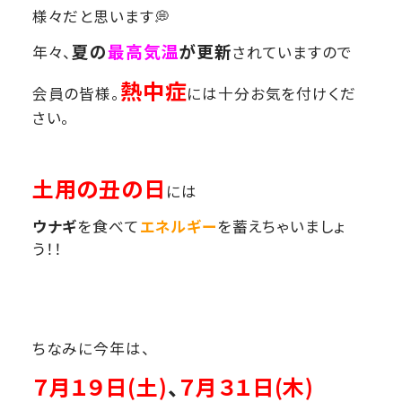
様々だと思います💭
夏
の
最高気
温
が更新
年々、
されていますので
熱中症
会員の皆様。
には十分お気を付けくだ
さい。
土用の丑の日
には
ウナギ
を食べて
エネルギー
を蓄えちゃいましょ
う！！
ちなみに今年は、
７月１９日(土)
、
７月３１日(木)