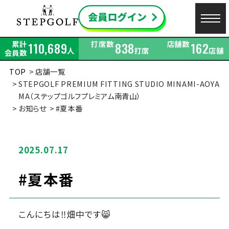
累計
打席数
店舗数
110,689
838
162
人
打席
店舗
会員数
TOP
店舗一覧
STEPGOLF PREMIUM FITTING STUDIO MINAMI-AOYA
MA（ステップゴルフプレミアム南青山）
お知らせ
#夏本番
2025.07.17
#夏本番
こんにちは‼畑中です😸