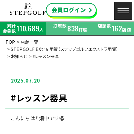
累計
打席数
店舗数
110,689
838
162
人
打席
店舗
会員数
TOP
店舗一覧
STEPGOLF EXtra 用賀（ステップゴルフエクストラ用賀）
お知らせ
#レッスン器具
2025.07.20
#レッスン器具
こんにちは‼畑中です😸