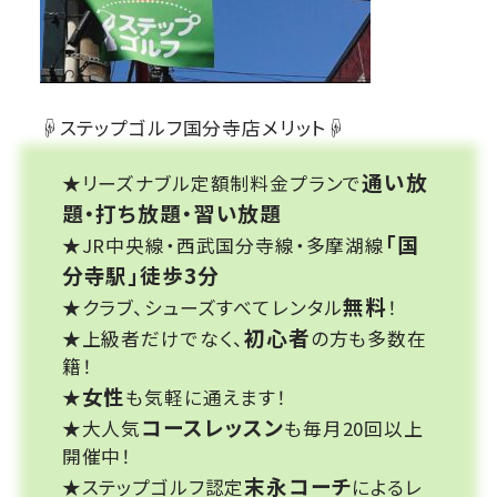
☟ステップゴルフ国分寺店メリット☟
通い放
★リーズナブル定額制料金プランで
題・打ち放題・習い放題
「国
★JR中央線・西武国分寺線・多摩湖線
分寺駅」徒歩3分
無料
★クラブ、シューズすべてレンタル
！
初心者
★上級者だけでなく、
の方も多数在
籍！
女性
★
も気軽に通えます！
コースレッスン
★大人気
も毎月20回以上
開催中！
末永コーチ
★ステップゴルフ認定
によるレ