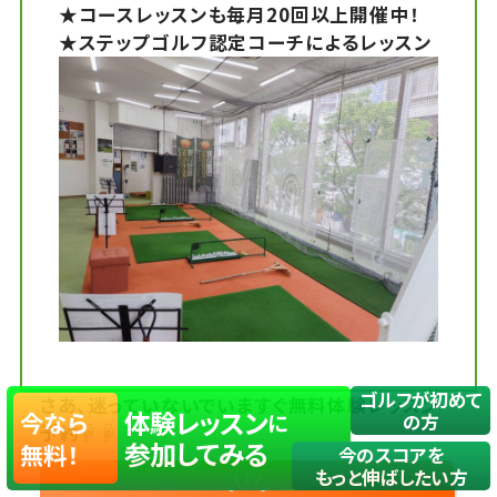
★コースレッスンも毎月20回以上開催中！
★ステップゴルフ認定コーチによるレッスン
ゴルフが初めて
さあ、迷っていないでいますぐ無料体験レッスン
体験レッスン
今なら
に
の方
予約☟☟
参加してみる
無料！
今のスコアを
もっと伸ばしたい方