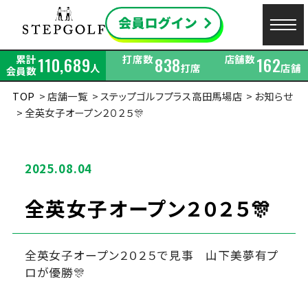
累計
打席数
店舗数
110,689
838
162
人
打席
店舗
会員数
TOP
店舗一覧
ステップゴルフプラス高田馬場店
お知らせ
全英女子オープン２０２５🎊
2025.08.04
全英女子オープン２０２５🎊
全英女子オープン２０２５で見事 山下美夢有プ
ロが優勝🎊