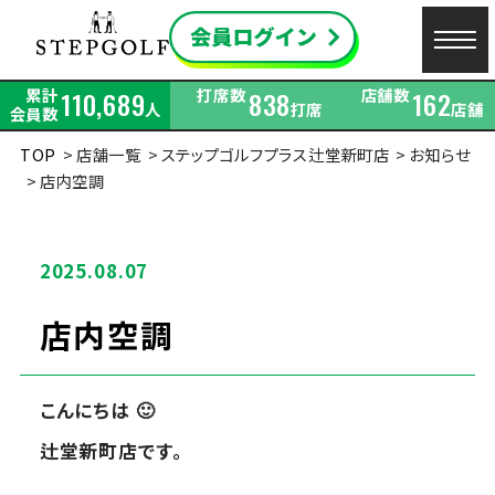
累計
打席数
店舗数
110,689
838
162
人
打席
店舗
会員数
TOP
店舗一覧
ステップゴルフプラス辻堂新町店
お知らせ
店内空調
2025.08.07
店内空調
こんにちは 🙂
辻堂新町店です。