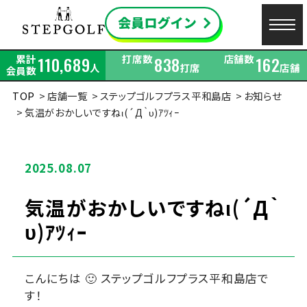
累計
打席数
店舗数
110,689
838
162
人
打席
店舗
会員数
TOP
店舗一覧
ステップゴルフプラス平和島店
お知らせ
気温がおかしいですねι(´Д｀υ)ｱﾂｨｰ
2025.08.07
気温がおかしいですねι(´Д｀
υ)ｱﾂｨｰ
こんにちは 🙂 ステップゴルフプラス平和島店で
す！