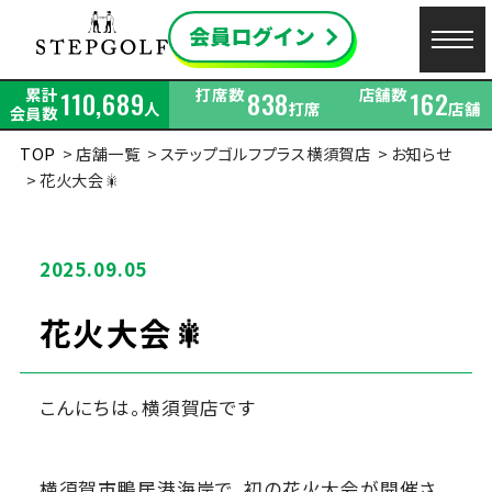
累計
打席数
店舗数
110,689
838
162
人
打席
店舗
会員数
TOP
店舗一覧
ステップゴルフプラス横須賀店
お知らせ
花火大会🎇
2025.09.05
花火大会🎇
こんにちは。横須賀店です
横須賀市鴨居港海岸で、初の花火大会が開催さ