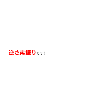
逆さ素振り
です！