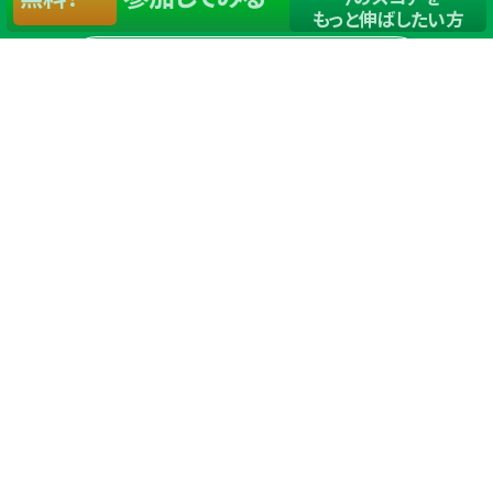
もっと伸ばしたい方
店舗一覧
サイトマップ
TOP
店舗を探す
ステップゴルフが選ばれる理由
ステップゴルフとは
－数字で見るステップゴルフ
－ゴルフが初めての方/初めて間もない方へ