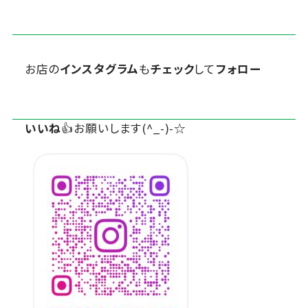
お店の
インスタグラム
も
チェック
して
フォロー
いいね
👍お願いします(^_-)-☆