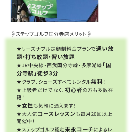
☟ステップゴルフ国分寺店メリット☟
通い放
★リーズナブル定額制料金プランで
題・打ち放題・習い放題
「国
★JR中央線・西武国分寺線・多摩湖線
分寺駅」徒歩3分
無料
★クラブ、シューズすべてレンタル
！
初心者
★上級者だけでなく、
の方も多数在
籍！
女性
★
も気軽に通えます！
コースレッスン
★大人気
も毎月20回以上
開催中！
末永コーチ
★ステップゴルフ認定
によるレ