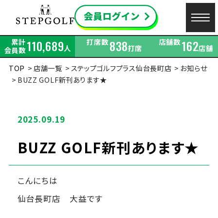
累計
打席数
店舗数
110,689
838
162
人
打席
店舗
会員数
TOP
店舗一覧
ステップゴルフプラス仙台長町店
お知らせ
BUZZ GOLF新刊あります★
2025.09.19
BUZZ GOLF新刊あります★
こんにちは
仙台長町店 大益です