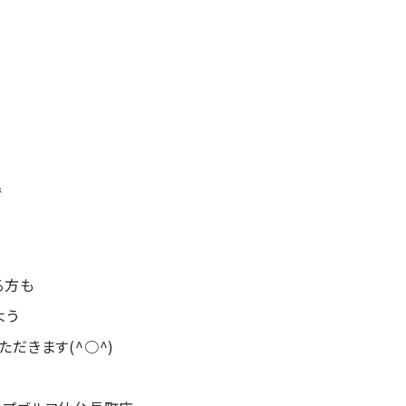
す
で
る方も
よう
だきます(^○^)