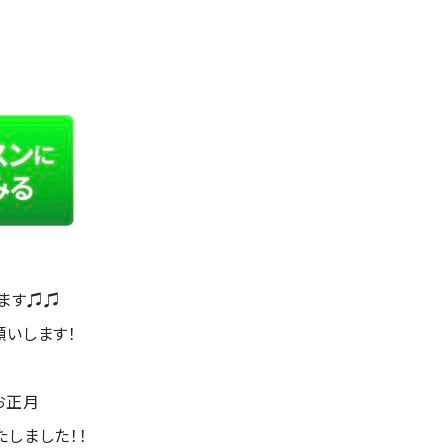
ます♫♫
願いします！
お正月
しました！！