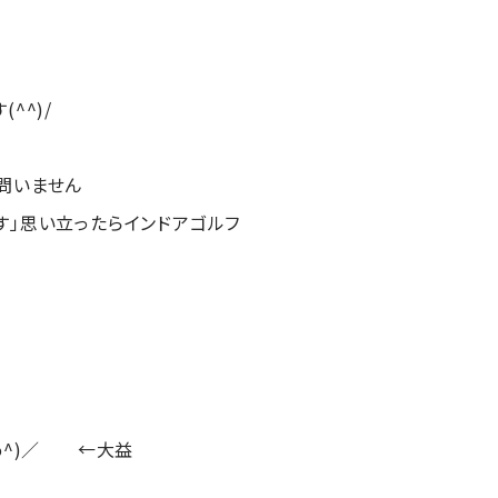
^^)/
問いません
す」思い立ったらインドアゴルフ
^o^)／ ←大益