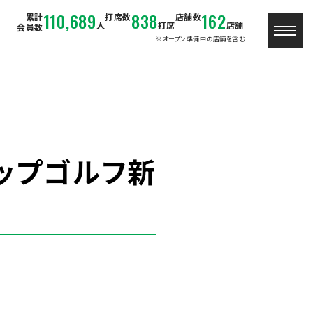
110,689
838
162
累計
打席数
店舗数
人
打席
店舗
会員数
※オープン準備中の店舗を含む
ップゴルフ新