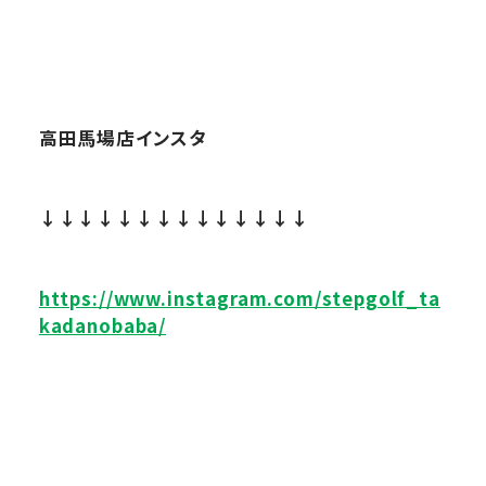
高田馬場店インスタ
↓↓↓↓↓↓↓↓↓↓↓↓↓↓
https://www.instagram.com/stepgolf_ta
kadanobaba/