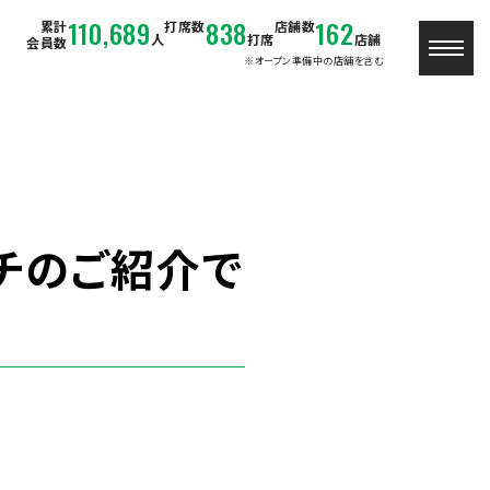
110,689
838
162
累計
打席数
店舗数
人
打席
店舗
会員数
※オープン準備中の店舗を含む
チのご紹介で