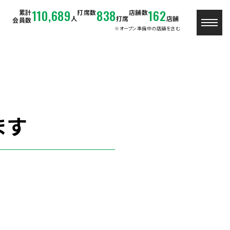
110,689
838
162
累計
打席数
店舗数
人
打席
店舗
会員数
※オープン準備中の店舗を含む
ます