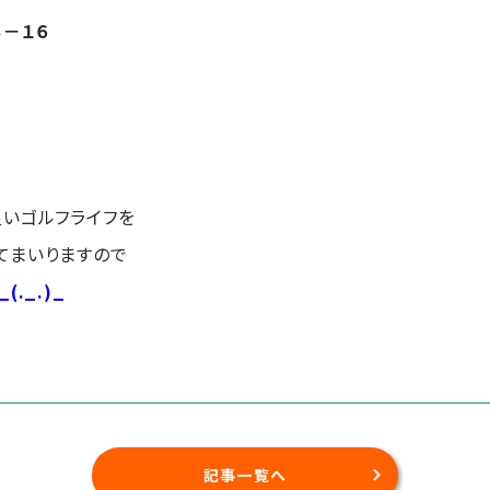
－１６
良いゴルフライフを
てまいりますので
_(._.)_
記事一覧へ