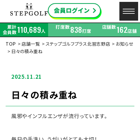
累計
打席数
店舗数
110,689
838
162
人
打席
店舗
会員数
TOP
店舗一覧
ステップゴルフプラス北習志野店
お知らせ
日々の積み重ね
2025.11.21
日々の積み重ね
風邪やインフルエンザが流行っています。
毎日の手洗い、うがいがとても大切！