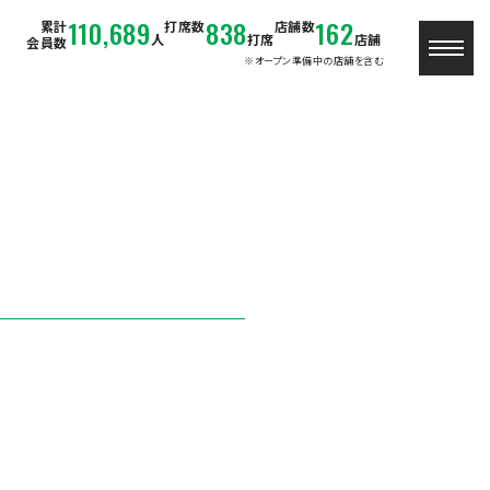
110,689
838
162
累計
打席数
店舗数
人
打席
店舗
会員数
※オープン準備中の店舗を含む