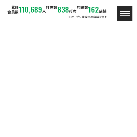
110,689
838
162
累計
打席数
店舗数
人
打席
店舗
会員数
※オープン準備中の店舗を含む