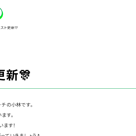
スト更新🎊
新🎊
ーチの小林です。
ます。
います！
っていきましょう⛳