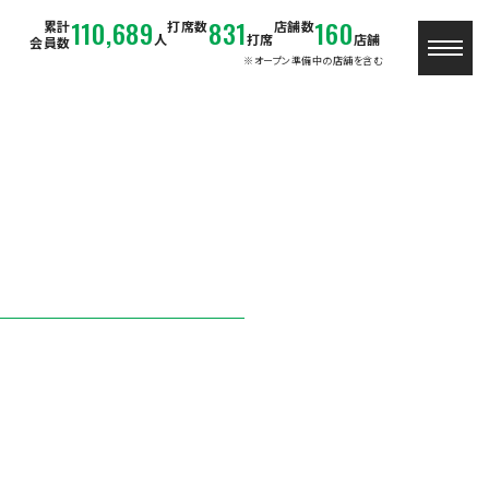
110,689
831
160
累計
打席数
店舗数
人
打席
店舗
会員数
※オープン準備中の店舗を含む