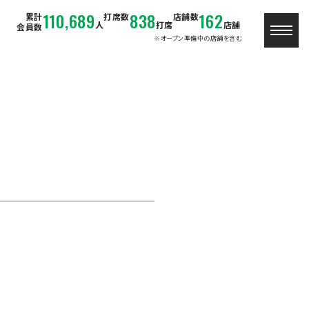
110,689
838
162
累計
打席数
店舗数
人
打席
店舗
会員数
※オープン準備中の店舗を含む