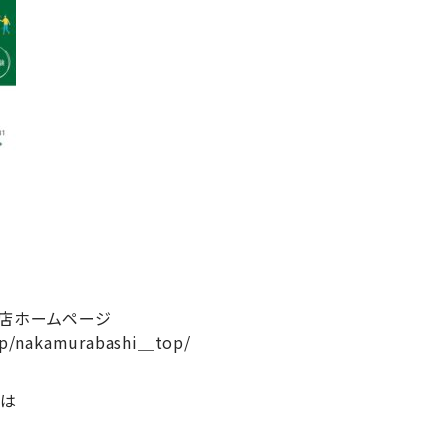
店ホームページ
.jp/nakamurabashi＿top/
せは