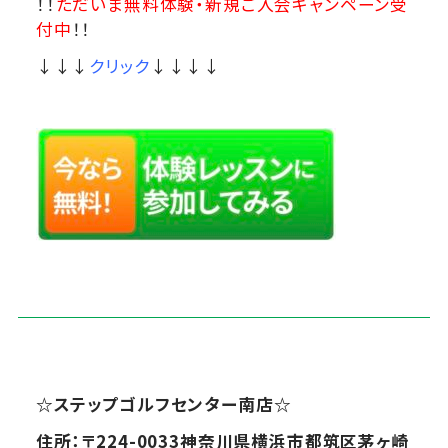
！！
ただいま無料体験・新規ご入会キャンペーン受
付中
！！
↓↓↓
クリック
↓↓↓↓
☆
ステップゴルフセンター南店
☆
住所：〒224-0033神奈川県横浜市都筑区茅ヶ崎