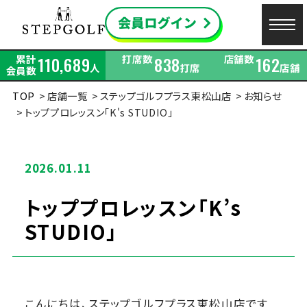
累計
打席数
店舗数
110,689
838
162
人
打席
店舗
会員数
TOP
店舗一覧
ステップゴルフプラス東松山店
お知らせ
トッププロレッスン「K's STUDIO」 ⁡
2026.01.11
トッププロレッスン「K’s
STUDIO」 ⁡
こんにちは、ステップゴルフプラス東松山店です