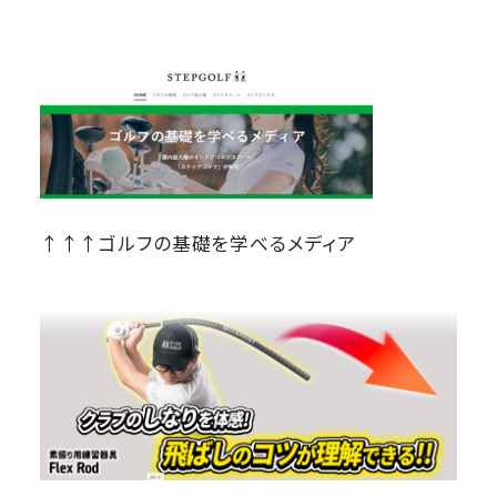
↑↑↑ゴルフの基礎を学べるメディア