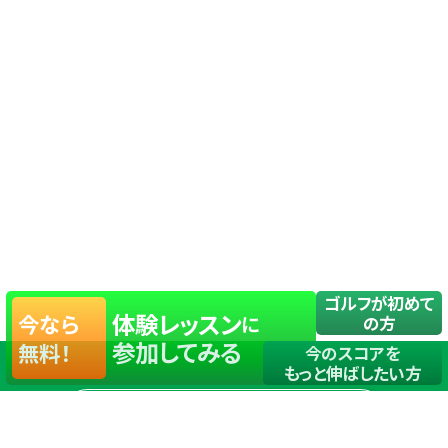
ゴルフが初めて
体験レッスン
今なら
に
の方
参加してみる
無料！
今のスコアを
もっと伸ばしたい方
店舗一覧