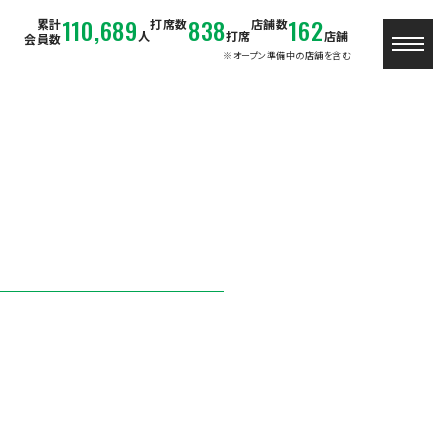
110,689
838
162
累計
打席数
店舗数
人
打席
店舗
会員数
※オープン準備中の店舗を含む