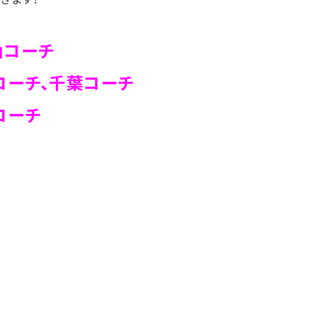
山コーチ
チ、千葉コーチ
ーチ
で