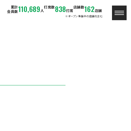
110,689
838
162
累計
打席数
店舗数
人
打席
店舗
会員数
※オープン準備中の店舗を含む