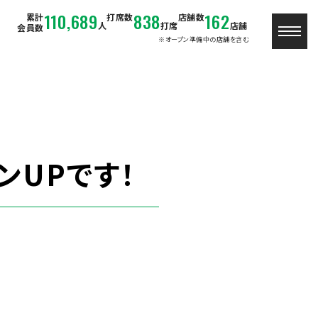
110,689
838
162
累計
打席数
店舗数
人
打席
店舗
会員数
※オープン準備中の店舗を含む
ンUPです！