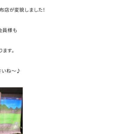
調布店が変貌しました！
会員様も
ります。
さいね～♪