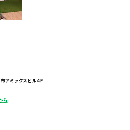
調布アミックスビル
4
Ｆ
から