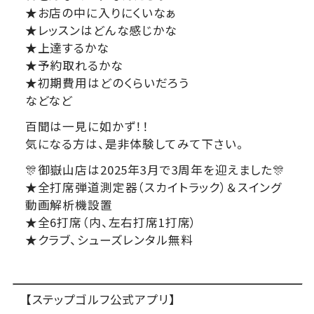
★お店の中に入りにくいなぁ
★レッスンはどんな感じかな
★上達するかな
★予約取れるかな
★初期費用はどのくらいだろう
などなど
百聞は一見に如かず！！
気になる方は、是非体験してみて下さい。
🎊御嶽山店は2025年3月で3周年を迎えました🎊
★全打席弾道測定器（スカイトラック）＆スイング
動画解析機設置
★全6打席（内、左右打席1打席）
★クラブ、シューズレンタル無料
【ステップゴルフ公式アプリ】