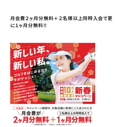
月会費２ヶ月分無料＋２名様以上同時入会で更
に１ヶ月分無料‼