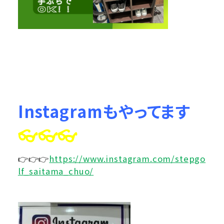
Instagramもやってます
👓👓👓
👉👉👉
https://www.instagram.com/stepgo
lf_saitama_chuo/