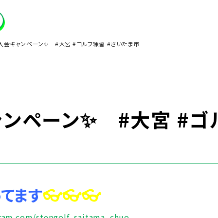
入会キャンペーン✨ #大宮 #ゴルフ練習 #さいたま市
ンペーン✨ #大宮 #ゴ
ってます
👓👓👓
gram.com/stepgolf_saitama_chuo