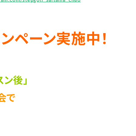
ンペーン実施中！
スン後」
会で