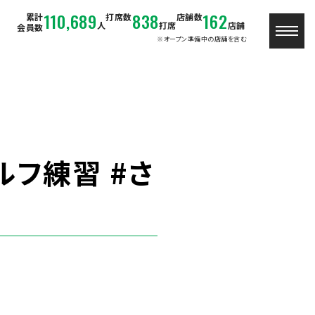
110,689
838
162
累計
打席数
店舗数
人
打席
店舗
会員数
※オープン準備中の店舗を含む
ルフ練習 #さ