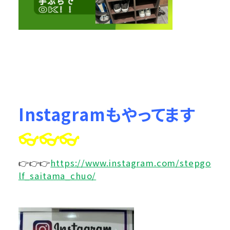
Instagramもやってます
👓👓👓
👉👉👉
https://www.instagram.com/stepgo
lf_saitama_chuo/