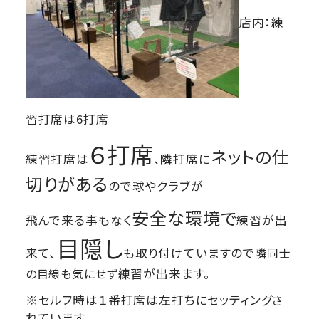
店内：練
習打席は6打席
６打席
ネットの仕
練習打席は
、隣打席に
切りがある
ので球やクラブが
安全な環境で
飛んで来る事もなく
練習が出
目隠し
来て、
も取り付けていますので
隣同士
の目線も気にせず
練習が出来ます。
※セルフ時は１番打席は左打ちにセッティングさ
れています