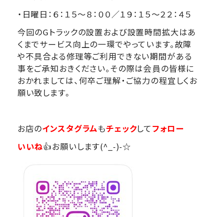
・日曜日：６：１５～８：００／１９：１５～２２：４５
今回のGトラックの設置および設置時間拡大はあ
くまでサービス向上の一環でやっています。故障
や不具合よる修理等ご利用できない期間がある
事をご承知おきください。その際は会員の皆様に
おかれましては、何卒ご理解・ご協力の程宜しくお
願い致します。
お店の
インスタグラム
も
チェック
して
フォロー
いいね
👍お願いします(^_-)-☆