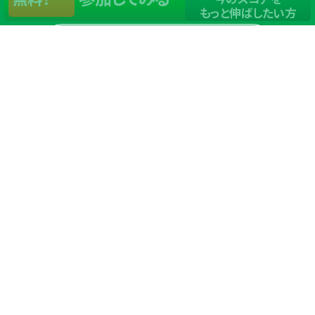
もっと伸ばしたい方
店舗一覧
サイトマップ
TOP
店舗を探す
ステップゴルフが選ばれる理由
ステップゴルフとは
－数字で見るステップゴルフ
－ゴルフが初めての方/初めて間もない方へ