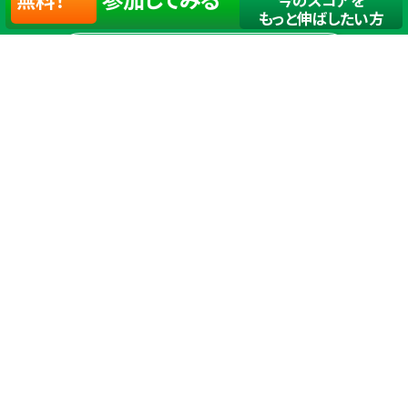
もっと伸ばしたい方
店舗一覧
サイトマップ
TOP
店舗を探す
ステップゴルフが選ばれる理由
ステップゴルフとは
－数字で見るステップゴルフ
－ゴルフが初めての方/初めて間もない方へ