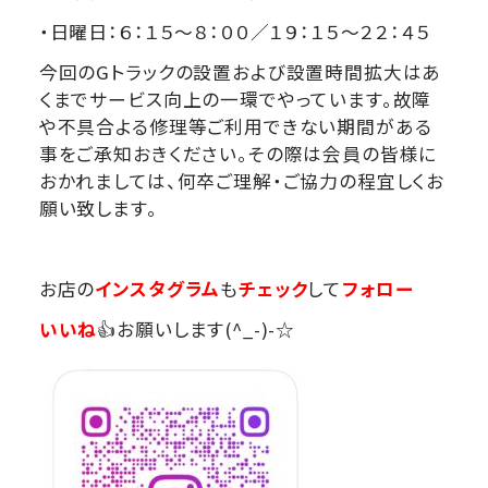
・日曜日：６：１５～８：００／１９：１５～２２：４５
今回のGトラックの設置および設置時間拡大はあ
くまでサービス向上の一環でやっています。故障
や不具合よる修理等ご利用できない期間がある
事をご承知おきください。その際は会員の皆様に
おかれましては、何卒ご理解・ご協力の程宜しくお
願い致します。
お店の
インスタグラム
も
チェック
して
フォロー
いいね
👍お願いします(^_-)-☆