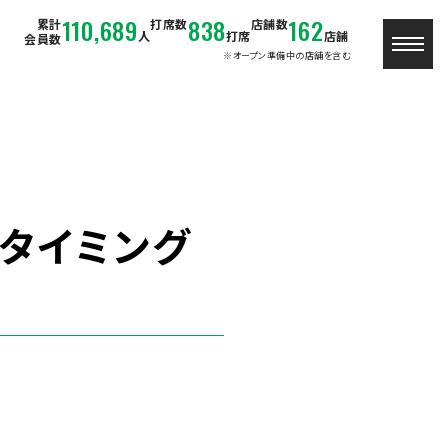
110,689
838
162
累計
打席数
店舗数
人
打席
店舗
会員数
※オープン準備中の店舗を含む
のタイミング