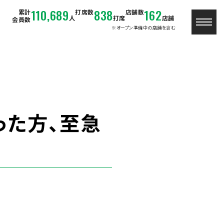
110,689
838
162
累計
打席数
店舗数
人
打席
店舗
会員数
※オープン準備中の店舗を含む
った方、至急