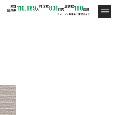
110,689
831
160
累計
打席数
店舗数
人
打席
店舗
会員数
※オープン準備中の店舗を含む